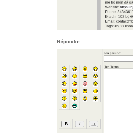
mê bộ môn đá gà 
Website:
https://
Phone: 8434361
Địa chỉ: 102 Lộ 
Email: contact@
Tags: #bj88 #nh
Répondre:
Ton pseudo: