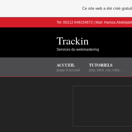
Ce site web a été créé grat
Tel: 00212 648154672 | Mail: Hamza.Abdelja
Trackin
Services du webmastering
ACCUEIL
TUTORIELS
page d’accueil
php, html, css, ruby …