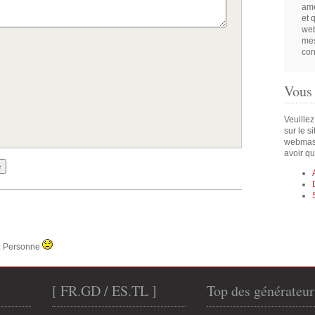
amé
et 
web
mes
con
Vous
Veuillez
sur le s
webmast
avoir qu
s): Personne
[ FR.GD / ES.TL ]
Top des générateur