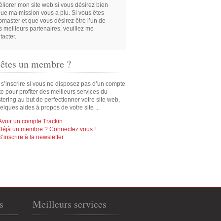
liorer mon site web si vous désirez bien
que ma mission vous a plu. Si vous êtes
master et que vous désirez être l’un de
 meilleurs partenaires, veuillez me
tacter.
 êtes un membre ?
 s’inscrire si vous ne disposez pas d’un compte
ite pour profiter des meilleurs services du
ering au but de perfectionner votre site web,
elques aides à propos de votre site ...
Avoir un compte Trackin
Déjà un membre ? Connectez vous !
S’inscrire à la newsletter
s
Meilleurs services