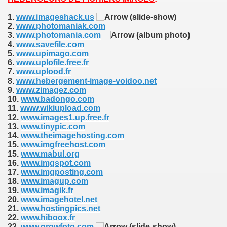
1.
www.imageshack.us
(slide-show)
2.
www.photomaniak.com
3.
www.photomania.com
(album photo)
4.
www.savefile.com
5.
www.upimago.com
6.
www.uplofile.free.fr
7.
www.uplood.fr
8.
www.hebergement-image-voidoo.net
9.
www.zimagez.com
10.
www.badongo.com
11.
www.wikiupload.com
12.
www.images1.up.free.fr
13.
www.tinypic.com
14.
www.theimagehosting.com
15.
www.imgfreehost.com
15.
www.mabul.org
16.
www.imgspot.com
17.
www.imgposting.com
18.
www.imagup.com
19.
www.imagik.fr
20.
www.imagehotel.net
21.
www.hostingpics.net
22.
www.hiboox.fr
23.
www.growfoto.com
(slide-show)