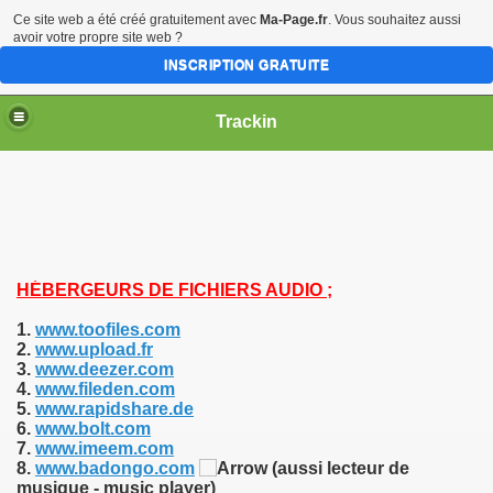
Ce site web a été créé gratuitement avec
Ma-Page.fr
. Vous souhaitez aussi
avoir votre propre site web ?
INSCRIPTION GRATUITE
Trackin
HÉBERGEURS DE FICHIERS AUDIO
;
1.
www.toofiles.com
2.
www.upload.fr
3.
www.deezer.com
4.
www.fileden.com
5.
www.rapidshare.de
6.
www.bolt.com
7.
www.imeem.com
8.
www.badongo.com
(aussi lecteur de
musique - music player)