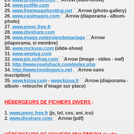
24.
www.putfile.com
25.
www.freeimagehosting.net
(photo-gallery)
26.
www.casimages.com
(diaporama - album-
photo)
27.
www.pmsc.free.fr
28.
www.divshare.com
29.
www.image.netenviesdemariage
(diaporama, si membre)
30.
www.rockyou.com
(slide-show)
31.
www.weplug.com
32.
www.pix.nofrag.com
(image - video - swf)
33.
http://www.noelshack.com/index.php
34.
http://www.hostingpics.net
sans
inscription)
35.
www.kizoa.com
-
www.kizoa.fr
(diaporama -
album - retouche d'image sur place)
HÉBERGEURS DE FICHIERS DIVERS
:
1.
www.pmsc.free.fr
(js, txt, css, ani, ico)
2.
www.divshare.com
(pdf)