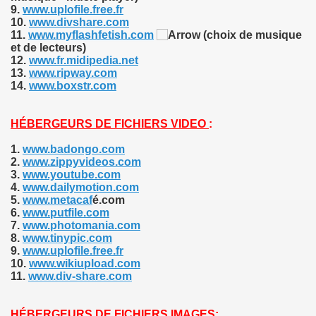
9.
www.uplofile.free.fr
10.
www.divshare.com
11.
www.myflashfetish.com
(choix de musique
et de lecteurs)
12.
www.fr.midipedia.net
13.
www.ripway.com
14.
www.boxstr.com
HÉBERGEURS DE FICHIERS VIDEO
:
1.
www.badongo.com
2.
www.zippyvideos.com
3.
www.youtube.com
4.
www.dailymotion.com
5.
www.metacaf
é.com
6.
www.putfile.com
7.
www.photomania.com
8.
www.tinypic.com
9.
www.uplofile.free.fr
10.
www.wikiupload.com
11.
www.div-share.com
HÉBERGEURS DE FICHIERS IMAGES
: