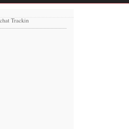
chat Trackin