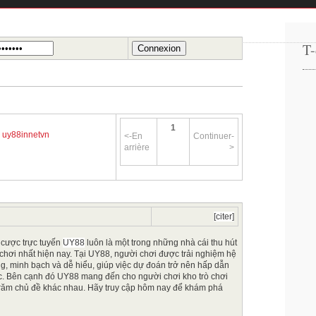
T-
1
>
uy88innetvn
<-En
Continuer-
arrière
>
[citer]
á cược trực tuyến
UY88
luôn là một trong những nhà cái thu hút
chơi nhất hiện nay. Tại UY88, người chơi được trải nghiệm hệ
g, minh bạch và dễ hiểu, giúp việc dự đoán trở nên hấp dẫn
c. Bên cạnh đó UY88 mang đến cho người chơi kho trò chơi
răm chủ đề khác nhau. Hãy truy cập hôm nay để khám phá