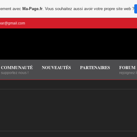
uitement avec
Ma-Page.fr
. Vous souhaitez aussi avoir votre propre site web ?
bbar@gmail.com
COMMUNAUTÉ
NOUVEAUTÉS
PARTENAIRES
FORUM
supportez nous !
rejoignez 