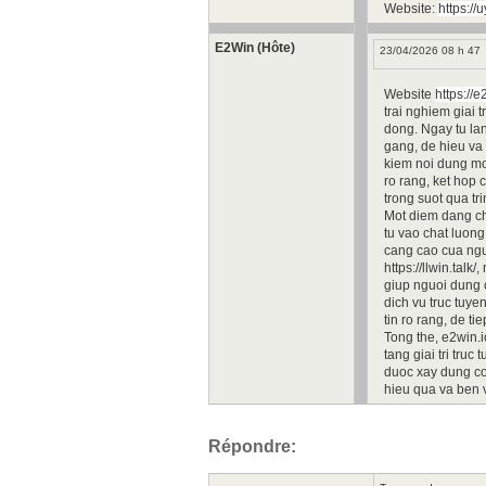
Website:
https://
E2Win (Hôte)
23/04/2026 08 h 47
Website
https://e
trai nghiem giai t
dong. Ngay tu lan
gang, de hieu va
kiem noi dung m
ro rang, ket hop
trong suot qua tr
Mot diem dang ch
tu vao chat luon
cang cao cua nguo
https://llwin.talk
giup nguoi dung 
dich vu truc tuye
tin ro rang, de ti
Tong the, e2win.
tang giai tri truc
duoc xay dung co
hieu qua va ben 
Répondre: