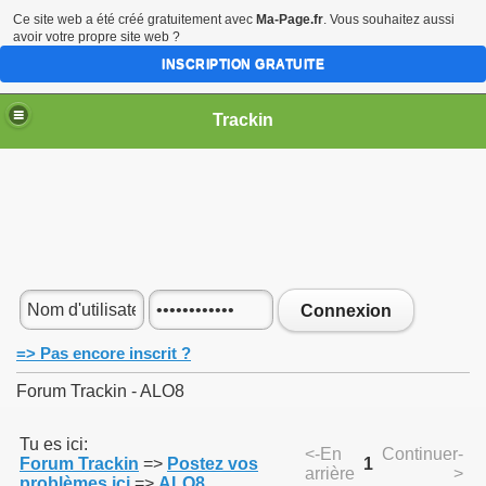
Ce site web a été créé gratuitement avec
Ma-Page.fr
. Vous souhaitez aussi
avoir votre propre site web ?
INSCRIPTION GRATUITE
Trackin
Connexion
=> Pas encore inscrit ?
Forum Trackin - ALO8
Tu es ici:
<-En
Continuer-
Forum Trackin
=>
Postez vos
1
arrière
>
problèmes ici
=>
ALO8