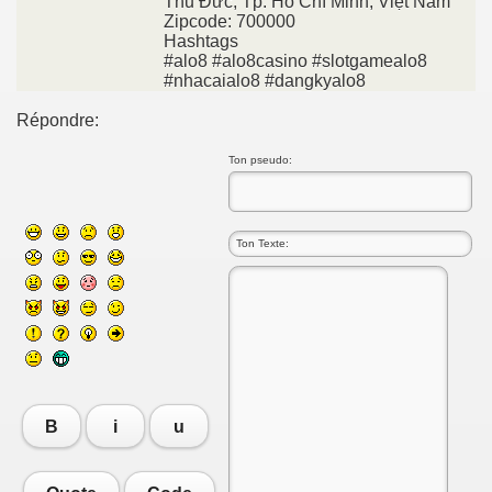
Thủ Đức, Tp. Hồ Chí Minh, Việt Nam
Zipcode: 700000
Hashtags
#alo8 #alo8casino #slotgamealo8
#nhacaialo8 #dangkyalo8
Répondre:
Ton pseudo:
B
i
u