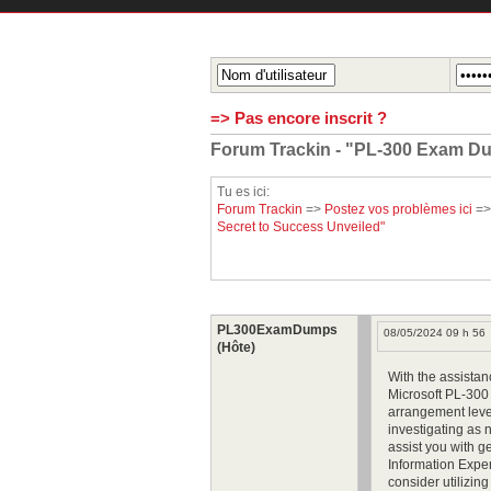
=> Pas encore inscrit ?
Forum Trackin - "PL-300 Exam Du
Tu es ici:
Forum Trackin
=>
Postez vos problèmes ici
=
Secret to Success Unveiled"
PL300ExamDumps
08/05/2024 09 h 56
(Hôte)
With the assistan
Microsoft PL-300 
arrangement level
investigating as
assist you with ge
Information Exper
consider utilizin