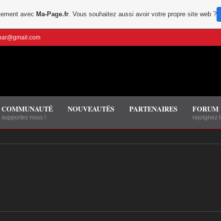
uitement avec
Ma-Page.fr
. Vous souhaitez aussi avoir votre propre site web ?
bbar@gmail.com
COMMUNAUTÉ
NOUVEAUTÉS
PARTENAIRES
FORUM
supportez nous !
rejoignez 