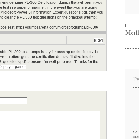
iving genuine PL-300 Certification dumps that will permit you
he test in a superior manner. In the event that you are going
r Microsoft Power BI Information Expert questions pdf, then you
 to clear the PL 300 test questions on the principal attempt.
tice Test: https://dumpsarena.com/microsoft-dumps/pl-300/
Meill
[citer]
iable PL-300 test dumps is key for passing on the first try. It's
rena offers genuine certification dumps. I’ll dive into the
I questions pdf to ensure I'm well-prepared. Thanks for the
n
2 player games
!
Pe
Sal
vra