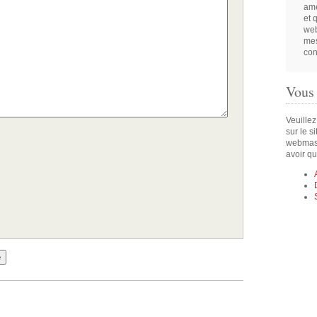
amé
et 
web
mes
con
Vous
Veuillez
sur le s
webmast
avoir qu