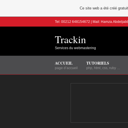
Ce site web a été créé grat
Tel: 00212 648154672 | Mail: Hamza.Abdelja
Trackin
Services du webmastering
ACCUEIL
TUTORIELS
page d’accueil
php, html, css, ruby …