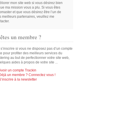
liorer mon site web si vous désirez bien
que ma mission vous a plu. Si vous êtes
master et que vous désirez être l’un de
 meilleurs partenaires, veuillez me
tacter.
 êtes un membre ?
 s’inscrire si vous ne disposez pas d’un compte
ite pour profiter des meilleurs services du
ering au but de perfectionner votre site web,
elques aides à propos de votre site ...
Avoir un compte Trackin
Déjà un membre ? Connectez vous !
S’inscrire à la newsletter