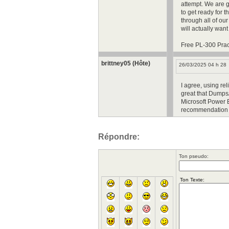
attempt. We are g
to get ready for t
through all of ou
will actually want
Free PL-300 Prac
brittney05 (Hôte)
26/03/2025 04 h 28
I agree, using rel
great that DumpsA
Microsoft Power B
recommendatio
Répondre:
Ton pseudo: