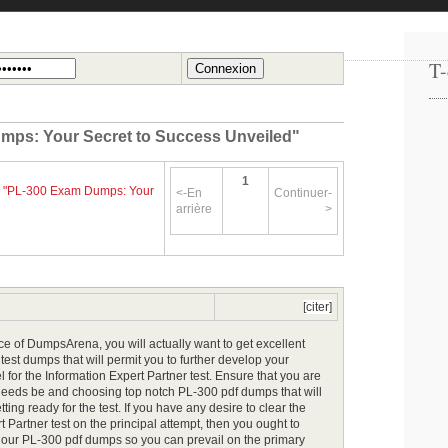
T-
mps: Your Secret to Success Unveiled"
1
>
"PL-300 Exam Dumps: Your
<-En
Continuer-
arrière
>
[citer]
ce of DumpsArena, you will actually want to get excellent
test dumps that will permit you to further develop your
 for the Information Expert Partner test. Ensure that you are
 needs be and choosing top notch PL-300 pdf dumps that will
tting ready for the test. If you have any desire to clear the
t Partner test on the principal attempt, then you ought to
g our PL-300 pdf dumps so you can prevail on the primary