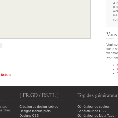
amé
et 
web
mes
con
Vous
Veuillez
sur le s
webmast
avoir qu
:
8xbets
[ FR.GD / ES.TL ]
Top des générateur
alisée
Création de design Iceblue
Générateur de couleur
cherchez
Designs Iceblue prêts
Générateur de CSS
Designs CSS
Générateur de Meta-Tags