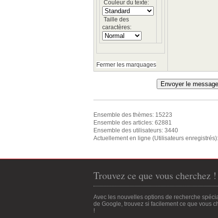
Couleur du texte:
Taille des
caractères:
Fermer les marquages
Ensemble des thèmes: 15223
Ensemble des articles: 62881
Ensemble des utilisateurs: 3440
Actuellement en ligne (Utilisateurs enregistrés)
Trouvez ce que vous cherchez !
Avec les nouvelles options de recherche spéci
de Google, trouvez si facilement ce que vous 
!