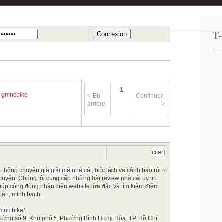
T-
1
>
gmncbike
<-En
Continuer-
arrière
>
[citer]
 thống chuyên gia
giải mã nhà cái
, bóc tách và cảnh báo rủi ro
 tuyến. Chúng tôi cung cấp những bài review nhà cái uy tín
giúp cộng đồng nhận diện website lừa đảo và tìm kiếm điểm
oàn, minh bạch.
gmnc.bike/
Đường số 9, Khu phố 5, Phường Bình Hưng Hòa, TP. Hồ Chí