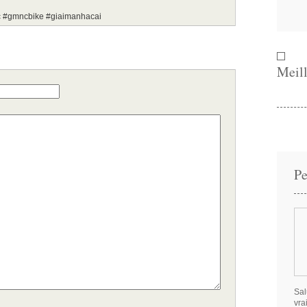
 #gmncbike #giaimanhacai
Meill
Pe
Sal
vra