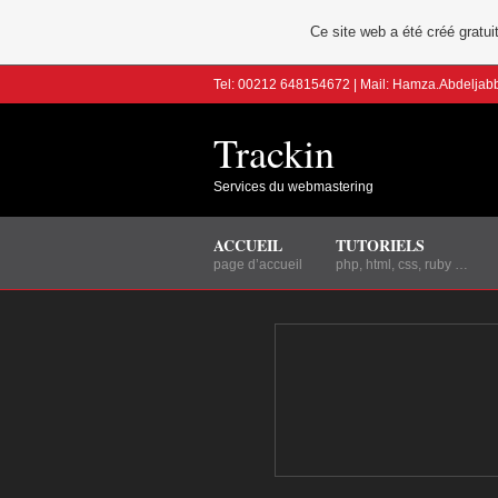
Ce site web a été créé grat
Tel: 00212 648154672 | Mail: Hamza.Abdelja
Trackin
Services du webmastering
ACCUEIL
TUTORIELS
page d’accueil
php, html, css, ruby …