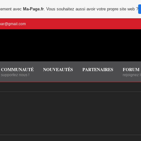
uitement avec
Ma-Page.fr
. Vous souhaitez aussi avoir votre propre site web ?
bbar@gmail.com
COMMUNAUTÉ
NOUVEAUTÉS
PARTENAIRES
FORUM
supportez nous !
rejoignez 