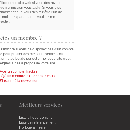
liorer mon site web si vous désirez bien
que ma mission vous a plu. Si vous êtes
master et que vous désirez être l’un de
 meilleurs partenaires, veuillez me
tacter.
 êtes un membre ?
 s’inscrire si vous ne disposez pas d’un compte
ite pour profiter des meilleurs services du
ering au but de perfectionner votre site web,
elques aides à propos de votre site ...
Avoir un compte Trackin
Déjà un membre ? Connectez vous !
S’inscrire à la newsletter
s
Meilleurs services
Liste d’hébergement
Liste de référencement
Horloge à insérer