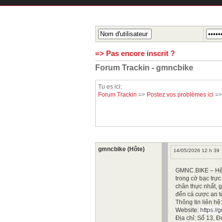
=> Pas encore inscrit ?
Forum Trackin - gmncbike
Tu es ici:
Forum Trackin
=>
Postez vos problèmes ici
=
gmncbike (Hôte)
14/05/2026 12 h 39
GMNC.BIKE – Hệ
trong cờ bạc trực
chân thực nhất, 
đến cá cược an t
Thông tin liên hệ:
Website:
https://
Địa chỉ: Số 13, 