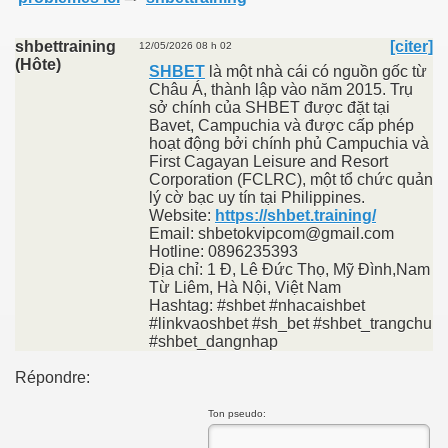
shbettraining
[citer]
12/05/2026 08 h 02
(Hôte)
SHBET
là một nhà cái có nguồn gốc từ
Châu Á, thành lập vào năm 2015. Trụ
sở chính của SHBET được đặt tại
Bavet, Campuchia và được cấp phép
hoạt động bởi chính phủ Campuchia và
First Cagayan Leisure and Resort
Corporation (FCLRC), một tổ chức quản
lý cờ bạc uy tín tại Philippines.
Website:
https://shbet.training/
Email: shbetokvipcom@gmail.com
Hotline: 0896235393
Địa chỉ: 1 Đ, Lê Đức Thọ, Mỹ Đình,Nam
Từ Liêm, Hà Nội, Việt Nam
Hashtag: #shbet #nhacaishbet
#linkvaoshbet #sh_bet #shbet_trangchu
#shbet_dangnhap
Répondre:
Ton pseudo: