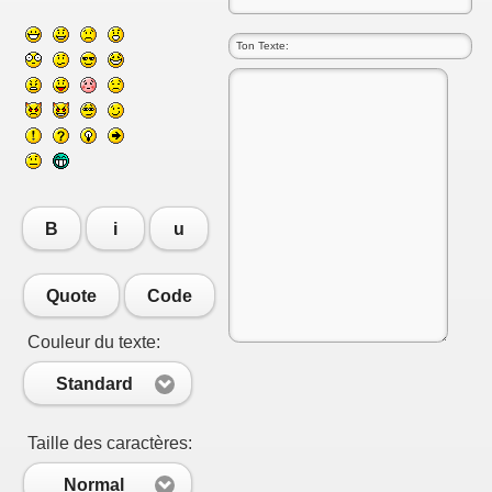
B
i
u
Quote
Code
Couleur du texte:
Standard
Taille des caractères:
Normal