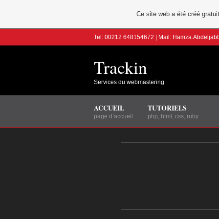
Ce site web a été créé grat
Tel: 00212 648154672 | Mail: Hamza.Abdelja
Trackin
Services du webmastering
ACCUEIL
TUTORIELS
page d’accueil
php, html, css, ruby …