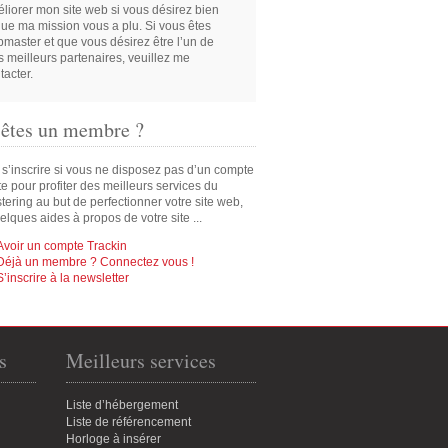
liorer mon site web si vous désirez bien
que ma mission vous a plu. Si vous êtes
master et que vous désirez être l’un de
 meilleurs partenaires, veuillez me
tacter.
 êtes un membre ?
 s’inscrire si vous ne disposez pas d’un compte
ite pour profiter des meilleurs services du
ering au but de perfectionner votre site web,
elques aides à propos de votre site ...
Avoir un compte Trackin
Déjà un membre ? Connectez vous !
S’inscrire à la newsletter
s
Meilleurs services
Liste d’hébergement
Liste de référencement
Horloge à insérer