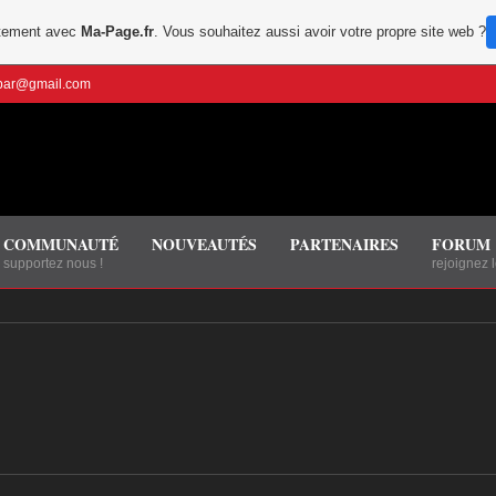
uitement avec
Ma-Page.fr
. Vous souhaitez aussi avoir votre propre site web ?
bbar@gmail.com
COMMUNAUTÉ
NOUVEAUTÉS
PARTENAIRES
FORUM
supportez nous !
rejoignez 