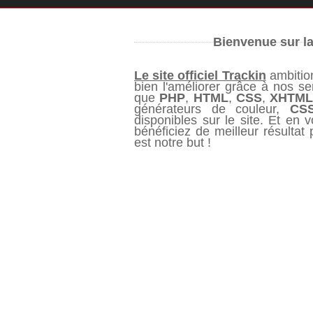
Bienvenue sur la
Le site officiel Trackin
ambition
bien l'améliorer grâce à nos s
que
PHP
,
HTML
,
CSS
,
XHTM
générateurs de couleur,
CS
disponibles sur le site. Et en 
bénéficiez de meilleur résultat 
est notre but !