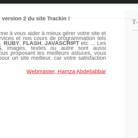
 version 2 du site Trackin !
T-
ne à vous aider à mieux gérer votre site et
ervices et nos cours de programmation tels
L
,
RUBY
,
FLASH
,
JAVASCRIPT
etc ... Les
S
, images, textes ou autre sont aussi
vous proposant les meilleurs astuces, vous
pour un site meilleur, car votre satisfaction
Webmaster, Hamza Abdeljabbar