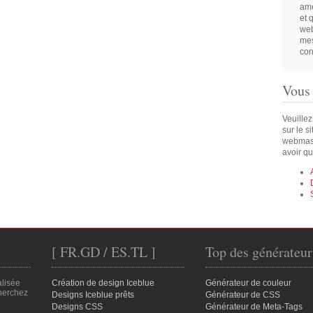
amé
et 
web
mes
con
Vous
Veuillez
sur le s
webmast
avoir qu
[ FR.GD / ES.TL ]
Top des générateur
alisée
Création de design Iceblue
Générateur de couleur
cherchez
Designs Iceblue prêts
Générateur de CSS
Designs CSS
Générateur de Meta-Tags