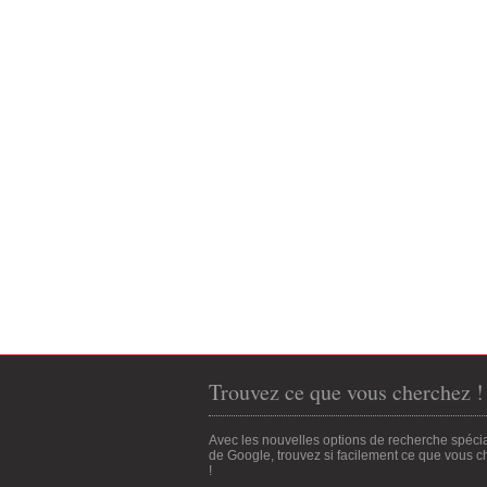
Trouvez ce que vous cherchez !
Avec les nouvelles options de recherche spéci
de Google, trouvez si facilement ce que vous 
!