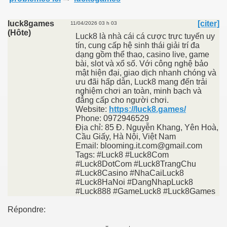
luck8games
[citer]
11/04/2026 03 h 03
(Hôte)
Luck8 là nhà cái cá cược trực tuyến uy
tín, cung cấp hệ sinh thái giải trí đa
dạng gồm thể thao, casino live, game
bài, slot và xổ số. Với công nghệ bảo
mật hiện đại, giao dịch nhanh chóng và
ưu đãi hấp dẫn, Luck8 mang đến trải
nghiệm chơi an toàn, minh bạch và
đẳng cấp cho người chơi.
Website:
https://luck8.games/
Phone: 0972946529
Địa chỉ: 85 Đ. Nguyễn Khang, Yên Hoà,
Cầu Giấy, Hà Nội, Việt Nam
Email: blooming.it.com@gmail.com
Tags: #Luck8 #Luck8Com
#Luck8DotCom #Luck8TrangChu
#Luck8Casino #NhaCaiLuck8
#Luck8HaNoi #DangNhapLuck8
#Luck888 #GameLuck8 #Luck8Games
Répondre: