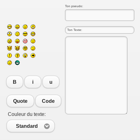
Ton pseudo:
B
i
u
Quote
Code
Couleur du texte:
Standard