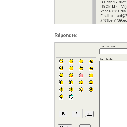
Địa chỉ: 45 Đườn
Hồ Chí Minh, Vi
Phone: 0356789
Email: contact@
#789bet #789betl
Répondre:
Ton pseudo: