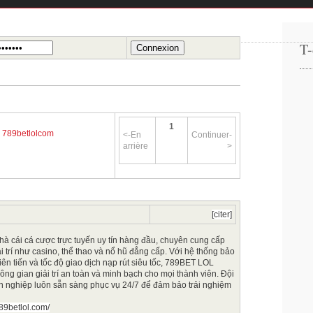
T-
1
>
789betlolcom
<-En
Continuer-
arrière
>
[citer]
à cái cá cược trực tuyến uy tín hàng đầu, chuyên cung cấp
 trí như casino, thể thao và nổ hũ đẳng cấp. Với hệ thống bảo
iên tiến và tốc độ giao dịch nạp rút siêu tốc, 789BET LOL
ng gian giải trí an toàn và minh bạch cho mọi thành viên. Đội
n nghiệp luôn sẵn sàng phục vụ 24/7 để đảm bảo trải nghiệm
789betlol.com/