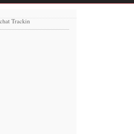
chat Trackin