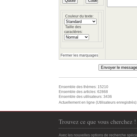
Couleur du texte:
Taille des
caractères:
Fermer les marquages
Ensemble des thèmes: 15210
Ensemble des articles: 62868
Ensemble des utilisateurs: 3436
Actuellement en ligne (Utilisateurs enregistré
Trouvez ce que vous cherchez !
Avec les nouvelles options de recherche spéci