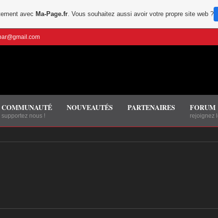
uitement avec
Ma-Page.fr
. Vous souhaitez aussi avoir votre propre site web ?
bbar@gmail.com
COMMUNAUTÉ
NOUVEAUTÉS
PARTENAIRES
FORUM
supportez nous !
rejoignez 